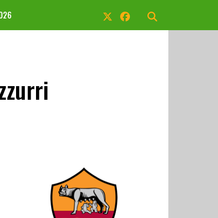
2026
zzurri