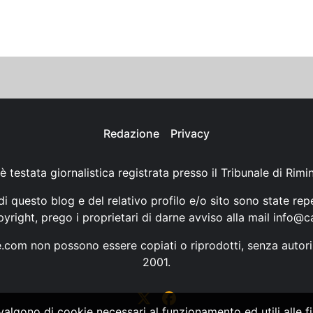
Redazione
Privacy
è testata giornalistica registrata presso il Tribunale di Rimi
i questo blog e del relativo profilo e/o sito sono state rep
opyright, prego i proprietari di darne avviso alla mail
info@ca
ne.com non possono essere copiati o riprodotti, senza autori
2001.
vvalgono di cookie necessari al funzionamento ed utili alle fin