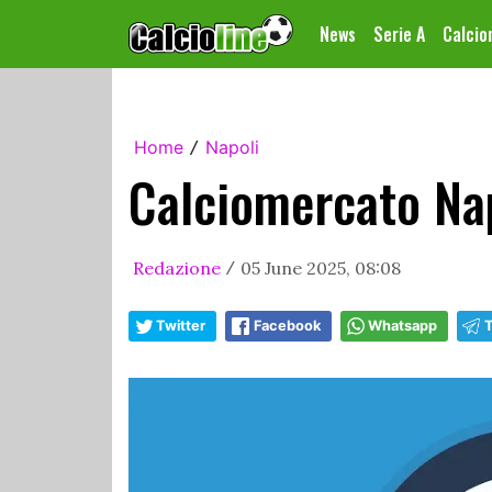
News
Serie A
Calci
Home
Napoli
/
Calciomercato Napo
Redazione
05 June 2025, 08:08
/
Twitter
Facebook
Whatsapp