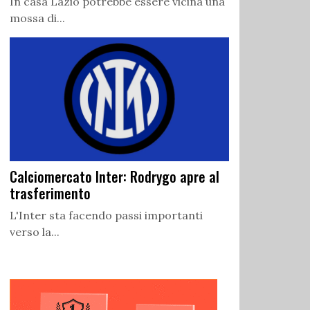
In casa Lazio potrebbe essere vicina una
mossa di...
Calciomercato Inter: Rodrygo apre al
trasferimento
L'Inter sta facendo passi importanti
verso la...