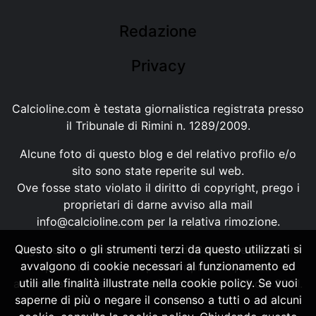
Redazione
Privacy
Calcioline.com è testata giornalistica registrata presso
il Tribunale di Rimini n. 1289/2009.
Alcune foto di questo blog e del relativo profilo e/o
sito sono state reperite sul web.
Ove fosse stato violato il diritto di copyright, prego i
proprietari di darne avviso alla mail
info@calcioline.com
per la relativa rimozione.
Questo sito o gli strumenti terzi da questo utilizzati si
Ogni testo e foto di proprietà di Calcioline.com non
avvalgono di cookie necessari al funzionamento ed
possono essere copiati o riprodotti, senza
utili alle finalità illustrate nella cookie policy. Se vuoi
autorizzazione, ai sensi della normativa n.29 del 2001.
saperne di più o negare il consenso a tutti o ad alcuni