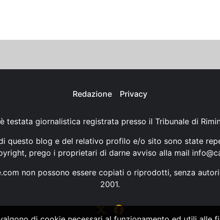
Redazione
Privacy
è testata giornalistica registrata presso il Tribunale di Rimi
i questo blog e del relativo profilo e/o sito sono state rep
opyright, prego i proprietari di darne avviso alla mail
info@ca
ne.com non possono essere copiati o riprodotti, senza autori
2001.
vvalgono di cookie necessari al funzionamento ed utili alle fin