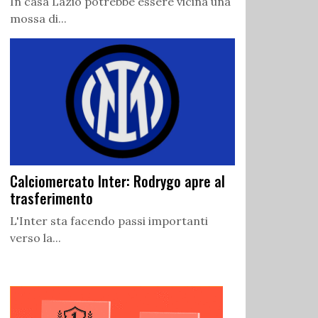
In casa Lazio potrebbe essere vicina una
mossa di...
Calciomercato Inter: Rodrygo apre al
trasferimento
L'Inter sta facendo passi importanti
verso la...