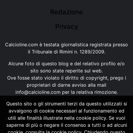
Redazione
Privacy
Calcioline.com è testata giornalistica registrata presso
il Tribunale di Rimini n. 1289/2009.
Alcune foto di questo blog e del relativo profilo e/o
sito sono state reperite sul web.
Ove fosse stato violato il diritto di copyright, prego i
proprietari di darne avviso alla mail
info@calcioline.com
per la relativa rimozione.
Questo sito o gli strumenti terzi da questo utilizzati si
Ogni testo e foto di proprietà di Calcioline.com non
avvalgono di cookie necessari al funzionamento ed
possono essere copiati o riprodotti, senza
utili alle finalità illustrate nella cookie policy. Se vuoi
autorizzazione, ai sensi della normativa n.29 del 2001.
saperne di più o negare il consenso a tutti o ad alcuni
cookie, consulta la cookie policy. Chiudendo questo