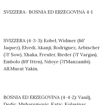
SVIZZERA- BOSNIA ED ERZEGOVINA 4-1
SVIZZERA (4-3-3): Kobel, Widmer (86'
Jaquez), Elvedi, Akanji, Rodriguez, Aebischer
(71' Sow), Xhaka, Freuler, Rieder (71' Vargas),
Embolo (89' Itten), Ndoye (71'Manzambi).
All.Murat Yakin.
BOSNIA ED ERZEGOVINA (4-4-2): Vasilj,
Dedic, Muharemovic, Katic, Kolasinac,