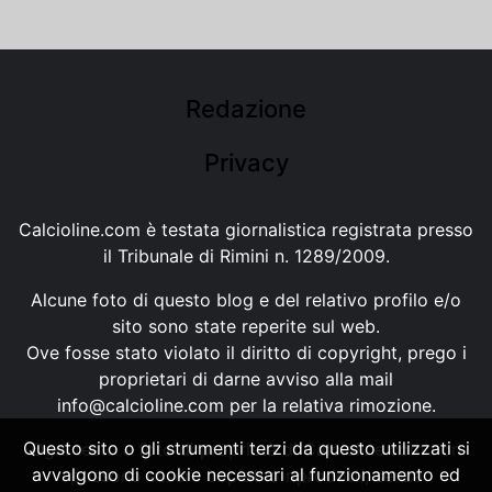
Redazione
Privacy
Calcioline.com è testata giornalistica registrata presso
il Tribunale di Rimini n. 1289/2009.
Alcune foto di questo blog e del relativo profilo e/o
sito sono state reperite sul web.
Ove fosse stato violato il diritto di copyright, prego i
proprietari di darne avviso alla mail
info@calcioline.com
per la relativa rimozione.
Questo sito o gli strumenti terzi da questo utilizzati si
Ogni testo e foto di proprietà di Calcioline.com non
avvalgono di cookie necessari al funzionamento ed
possono essere copiati o riprodotti, senza