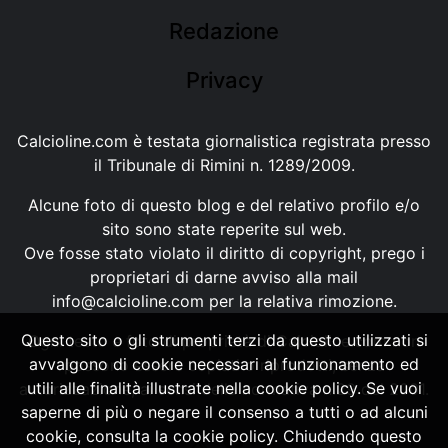
Redazione
Privacy
Calcioline.com è testata giornalistica registrata presso
il Tribunale di Rimini n. 1289/2009.
Alcune foto di questo blog e del relativo profilo e/o
sito sono state reperite sul web.
Ove fosse stato violato il diritto di copyright, prego i
proprietari di darne avviso alla mail
info@calcioline.com
per la relativa rimozione.
Questo sito o gli strumenti terzi da questo utilizzati si
Ogni testo e foto di proprietà di Calcioline.com non
avvalgono di cookie necessari al funzionamento ed
possono essere copiati o riprodotti, senza
utili alle finalità illustrate nella cookie policy. Se vuoi
autorizzazione, ai sensi della normativa n.29 del 2001.
saperne di più o negare il consenso a tutti o ad alcuni
cookie, consulta la cookie policy. Chiudendo questo