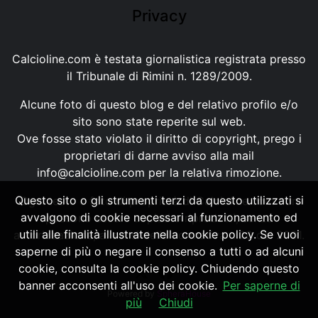
Privacy
Calcioline.com è testata giornalistica registrata presso
il Tribunale di Rimini n. 1289/2009.
Alcune foto di questo blog e del relativo profilo e/o
sito sono state reperite sul web.
Ove fosse stato violato il diritto di copyright, prego i
proprietari di darne avviso alla mail
info@calcioline.com
per la relativa rimozione.
Questo sito o gli strumenti terzi da questo utilizzati si
Ogni testo e foto di proprietà di Calcioline.com non
avvalgono di cookie necessari al funzionamento ed
possono essere copiati o riprodotti, senza
utili alle finalità illustrate nella cookie policy. Se vuoi
autorizzazione, ai sensi della normativa n.29 del 2001.
saperne di più o negare il consenso a tutti o ad alcuni
cookie, consulta la cookie policy. Chiudendo questo
banner acconsenti all'uso dei cookie.
Per saperne di
Powered by
SpheraHouse
più
Chiudi