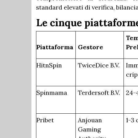
standard elevati di verifica, bilanc
Le cinque piattaforme
Te
Piattaforma
Gestore
Pre
HitnSpin
TwiceDice B.V.
Imm
crip
Spinmama
Terdersoft B.V.
24-
Pribet
Anjouan
1-3 
Gaming