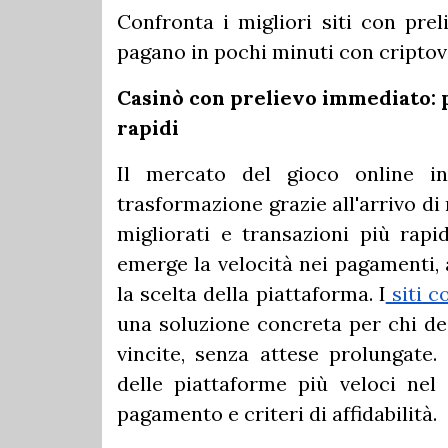
Confronta i migliori siti con pre
pagano in pochi minuti con criptova
Casinò con prelievo immediato: p
rapidi
Il mercato del gioco online in
trasformazione grazie all'arrivo d
migliorati e transazioni più rapi
emerge la velocità nei pagamenti,
la scelta della piattaforma. I
siti c
una soluzione concreta per chi de
vincite, senza attese prolungate.
delle piattaforme più veloci nel 
pagamento e criteri di affidabilità.