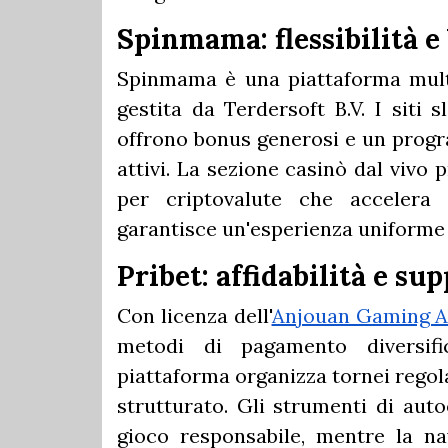
Spinmama: flessibilità e
Spinmama è una piattaforma multil
gestita da Terdersoft B.V. I siti
offrono bonus generosi e un progra
attivi. La sezione casinò dal vivo
per criptovalute che accelera l
garantisce un'esperienza uniforme
Pribet: affidabilità e su
Con licenza dell'
Anjouan Gaming A
metodi di pagamento diversific
piattaforma organizza tornei regol
strutturato. Gli strumenti di aut
gioco responsabile, mentre la na