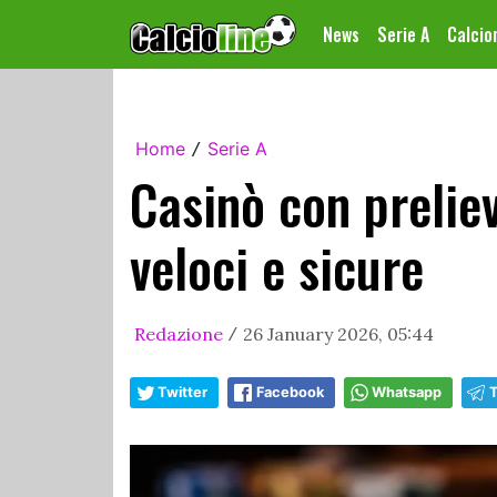
News
Serie A
Calci
Home
Serie A
/
Casinò con prelie
veloci e sicure
Redazione
26 January 2026, 05:44
/
Twitter
Facebook
Whatsapp