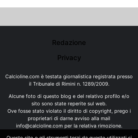
Redazione
Privacy
Calcioline.com è testata giornalistica registrata presso
il Tribunale di Rimini n. 1289/2009.
Alcune foto di questo blog e del relativo profilo e/o
sito sono state reperite sul web.
Ove fosse stato violato il diritto di copyright, prego i
proprietari di darne avviso alla mail
info@calcioline.com
per la relativa rimozione.
Questo sito o gli strumenti terzi da questo utilizzati si
Ogni testo e foto di proprietà di Calcioline.com non