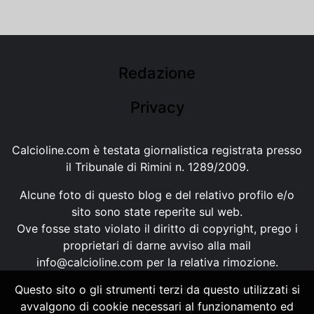
Redazione
Privacy
Calcioline.com è testata giornalistica registrata presso
il Tribunale di Rimini n. 1289/2009.
Alcune foto di questo blog e del relativo profilo e/o
sito sono state reperite sul web.
Ove fosse stato violato il diritto di copyright, prego i
proprietari di darne avviso alla mail
info@calcioline.com
per la relativa rimozione.
Questo sito o gli strumenti terzi da questo utilizzati si
Ogni testo e foto di proprietà di Calcioline.com non
avvalgono di cookie necessari al funzionamento ed
possono essere copiati o riprodotti, senza