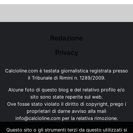
Redazione
Privacy
Calcioline.com è testata giornalistica registrata presso
il Tribunale di Rimini n. 1289/2009.
Alcune foto di questo blog e del relativo profilo e/o
sito sono state reperite sul web.
Ove fosse stato violato il diritto di copyright, prego i
proprietari di darne avviso alla mail
info@calcioline.com
per la relativa rimozione.
Questo sito o gli strumenti terzi da questo utilizzati si
Ogni testo e foto di proprietà di Calcioline.com non