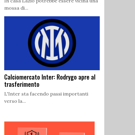
In casa Lazio potrebbe essere vicina una
mossa di...
Calciomercato Inter: Rodrygo apre al
trasferimento
L'Inter sta facendo passi importanti
verso la...