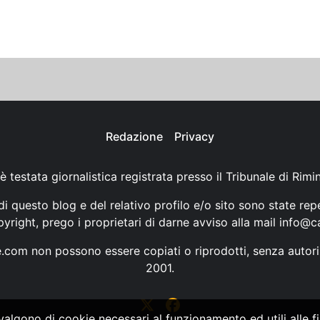
Redazione
Privacy
è testata giornalistica registrata presso il Tribunale di Rimi
i questo blog e del relativo profilo e/o sito sono state rep
opyright, prego i proprietari di darne avviso alla mail
info@ca
ne.com non possono essere copiati o riprodotti, senza autori
2001.
vvalgono di cookie necessari al funzionamento ed utili alle fin