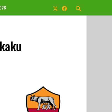
2026
ukaku