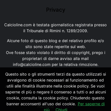
Privacy
Calcioline.com è testata giornalistica registrata presso
il Tribunale di Rimini n. 1289/2009.
Alcune foto di questo blog e del relativo profilo e/o
sito sono state reperite sul web.
Ove fosse stato violato il diritto di copyright, prego i
proprietari di darne avviso alla mail
info@calcioline.com
per la relativa rimozione.
Questo sito o gli strumenti terzi da questo utilizzati si
Ogni testo e foto di proprietà di Calcioline.com non
avvalgono di cookie necessari al funzionamento ed
possono essere copiati o riprodotti, senza
utili alle finalità illustrate nella cookie policy. Se vuoi
autorizzazione, ai sensi della normativa n.29 del 2001.
saperne di più o negare il consenso a tutti o ad alcuni
cookie, consulta la cookie policy. Chiudendo questo
banner acconsenti all'uso dei cookie.
Per saperne di
Powered by
SpheraHouse
più
Chiudi