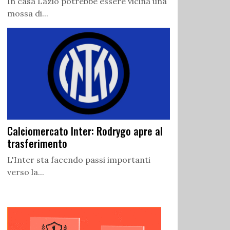
In casa Lazio potrebbe essere vicina una
mossa di...
Calciomercato Inter: Rodrygo apre al
trasferimento
L'Inter sta facendo passi importanti
verso la...