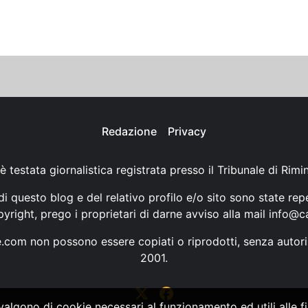
Redazione
Privacy
è testata giornalistica registrata presso il Tribunale di Rimi
i questo blog e del relativo profilo e/o sito sono state rep
opyright, prego i proprietari di darne avviso alla mail
info@ca
ne.com non possono essere copiati o riprodotti, senza autori
2001.
vvalgono di cookie necessari al funzionamento ed utili alle fin