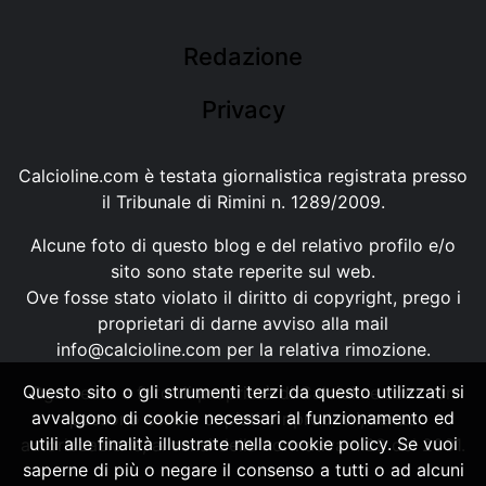
Redazione
Privacy
Calcioline.com è testata giornalistica registrata presso
il Tribunale di Rimini n. 1289/2009.
Alcune foto di questo blog e del relativo profilo e/o
sito sono state reperite sul web.
Ove fosse stato violato il diritto di copyright, prego i
proprietari di darne avviso alla mail
info@calcioline.com
per la relativa rimozione.
Questo sito o gli strumenti terzi da questo utilizzati si
Ogni testo e foto di proprietà di Calcioline.com non
avvalgono di cookie necessari al funzionamento ed
possono essere copiati o riprodotti, senza
utili alle finalità illustrate nella cookie policy. Se vuoi
autorizzazione, ai sensi della normativa n.29 del 2001.
saperne di più o negare il consenso a tutti o ad alcuni