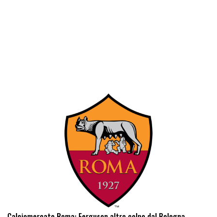
Calciomercato Roma: Ferguson altro colpo dal Bologna