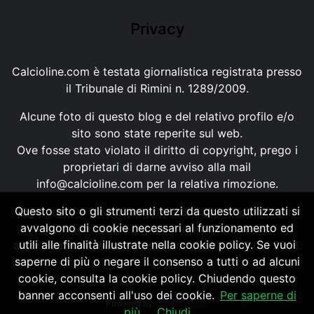
Privacy
Calcioline.com è testata giornalistica registrata presso
il Tribunale di Rimini n. 1289/2009.
Alcune foto di questo blog e del relativo profilo e/o
sito sono state reperite sul web.
Ove fosse stato violato il diritto di copyright, prego i
proprietari di darne avviso alla mail
info@calcioline.com
per la relativa rimozione.
Questo sito o gli strumenti terzi da questo utilizzati si
Ogni testo e foto di proprietà di Calcioline.com non
avvalgono di cookie necessari al funzionamento ed
possono essere copiati o riprodotti, senza
utili alle finalità illustrate nella cookie policy. Se vuoi
autorizzazione, ai sensi della normativa n.29 del 2001.
saperne di più o negare il consenso a tutti o ad alcuni
cookie, consulta la cookie policy. Chiudendo questo
banner acconsenti all'uso dei cookie.
Per saperne di
Powered by
SpheraHouse
più
Chiudi