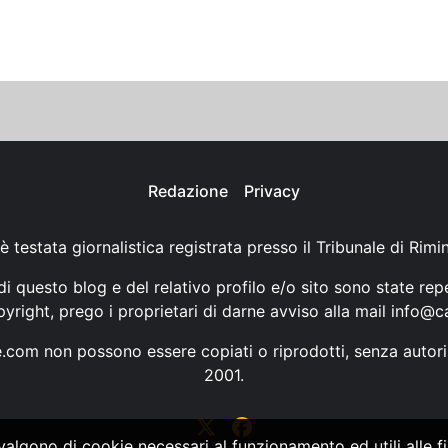
Redazione
Privacy
è testata giornalistica registrata presso il Tribunale di Rimi
i questo blog e del relativo profilo e/o sito sono state rep
opyright, prego i proprietari di darne avviso alla mail
info@ca
ne.com non possono essere copiati o riprodotti, senza autori
2001.
vvalgono di cookie necessari al funzionamento ed utili alle fin