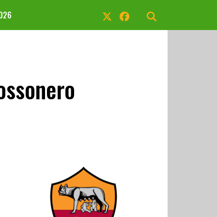
2026
rossonero