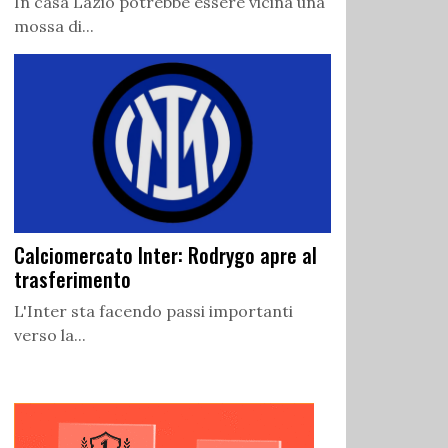
In casa Lazio potrebbe essere vicina una
mossa di...
Calciomercato Inter: Rodrygo apre al
trasferimento
L'Inter sta facendo passi importanti
verso la...