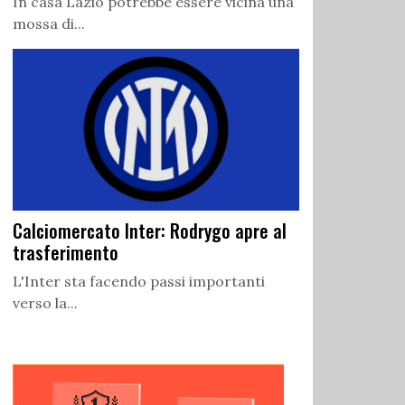
In casa Lazio potrebbe essere vicina una
mossa di...
Calciomercato Inter: Rodrygo apre al
trasferimento
L'Inter sta facendo passi importanti
verso la...