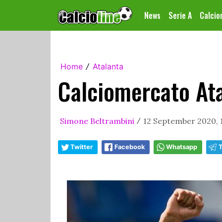
News
Serie A
Calci
Home
Atalanta
/
Calciomercato At
Simone Beltrambini
12 September 2020, 
/
Twitter
Facebook
Whatsapp