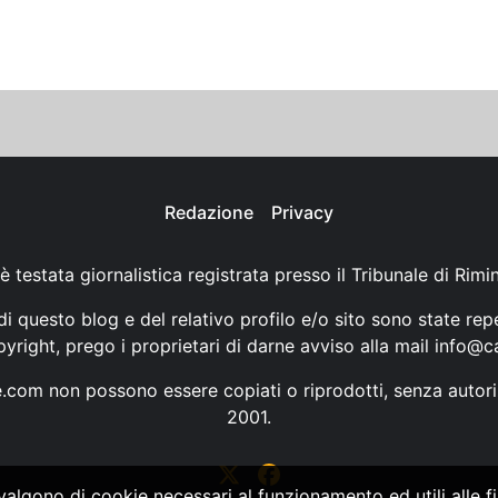
Redazione
Privacy
è testata giornalistica registrata presso il Tribunale di Rimi
i questo blog e del relativo profilo e/o sito sono state rep
opyright, prego i proprietari di darne avviso alla mail
info@ca
ne.com non possono essere copiati o riprodotti, senza autori
2001.
vvalgono di cookie necessari al funzionamento ed utili alle fin