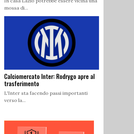
In casa Lazio potrebbe essere vicina una
mossa di...
Calciomercato Inter: Rodrygo apre al
trasferimento
L'Inter sta facendo passi importanti
verso la...