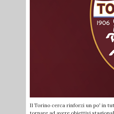
Il Torino cerca rinforzi un po' in t
tornare ad avere obiettivi stagiona