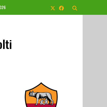
2026
lti