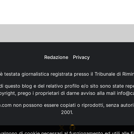
Redazione
Privacy
è testata giornalistica registrata presso il Tribunale di Rimi
i questo blog e del relativo profilo e/o sito sono state rep
opyright, prego i proprietari di darne avviso alla mail
info@ca
ne.com non possono essere copiati o riprodotti, senza autori
2001.
vvalgono di cookie necessari al funzionamento ed utili alle fin