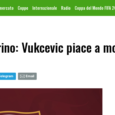
omercato
Coppe
Internazionale
Radio
Coppa del Mondo FIFA 
ino: Vukcevic piace a mo
Telegram
Email