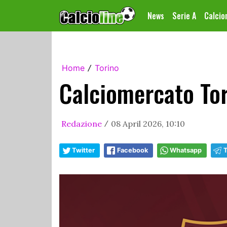
News
Serie A
Calci
Home
Torino
/
Calciomercato Tor
Redazione
08 April 2026, 10:10
/
Twitter
Facebook
Whatsapp