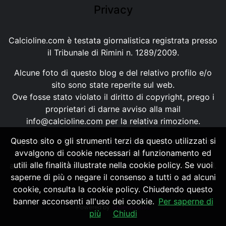
Privacy
Calcioline.com è testata giornalistica registrata presso
il Tribunale di Rimini n. 1289/2009.
Alcune foto di questo blog e del relativo profilo e/o
sito sono state reperite sul web.
Ove fosse stato violato il diritto di copyright, prego i
proprietari di darne avviso alla mail
info@calcioline.com
per la relativa rimozione.
Questo sito o gli strumenti terzi da questo utilizzati si
Ogni testo e foto di proprietà di Calcioline.com non
avvalgono di cookie necessari al funzionamento ed
possono essere copiati o riprodotti, senza
utili alle finalità illustrate nella cookie policy. Se vuoi
autorizzazione, ai sensi della normativa n.29 del 2001.
saperne di più o negare il consenso a tutti o ad alcuni
cookie, consulta la cookie policy. Chiudendo questo
banner acconsenti all'uso dei cookie.
Per saperne di
Powered by
SpheraHouse
più
Chiudi