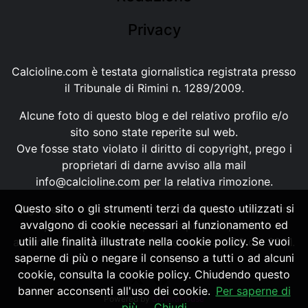
Privacy
Calcioline.com è testata giornalistica registrata presso
il Tribunale di Rimini n. 1289/2009.
Alcune foto di questo blog e del relativo profilo e/o
sito sono state reperite sul web.
Ove fosse stato violato il diritto di copyright, prego i
proprietari di darne avviso alla mail
info@calcioline.com
per la relativa rimozione.
Questo sito o gli strumenti terzi da questo utilizzati si
Ogni testo e foto di proprietà di Calcioline.com non
avvalgono di cookie necessari al funzionamento ed
possono essere copiati o riprodotti, senza
utili alle finalità illustrate nella cookie policy. Se vuoi
autorizzazione, ai sensi della normativa n.29 del 2001.
saperne di più o negare il consenso a tutti o ad alcuni
cookie, consulta la cookie policy. Chiudendo questo
banner acconsenti all'uso dei cookie.
Per saperne di
Powered by
SpheraHouse
più
Chiudi