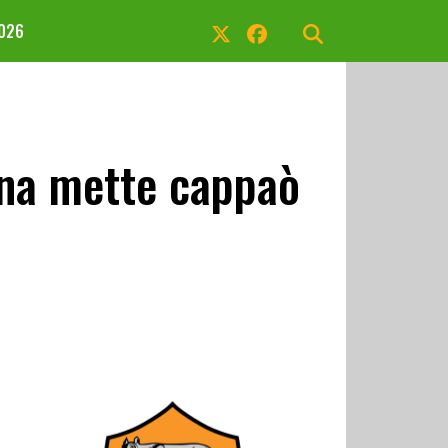
2026
tina mette cappaò