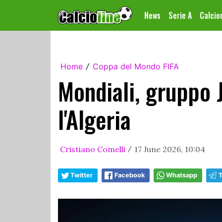
News
Serie A
Calci
Home
Coppa del Mondo FIFA
/
Mondiali, gruppo J
l'Algeria
Cristiano Comelli
17 June 2026, 10:04
/
Twitter
Facebook
Whatsapp