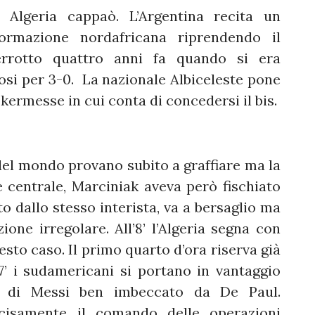
lgeria cappaò. L’Argentina recita un
rmazione nordafricana riprendendo il
errotto quattro anni fa quando si era
si per 3-0. La nazionale Albiceleste pone
kermesse in cui conta di concedersi il bis.
l mondo provano subito a graffiare ma la
 centrale, Marciniak aveva però fischiato
to dallo stesso interista, va a bersaglio ma
ione irregolare. All’8’ l’Algeria segna con
sto caso. Il primo quarto d’ora riserva già
’ i sudamericani si portano in vantaggio
e di Messi ben imbeccato da De Paul.
cisamente il comando delle operazioni