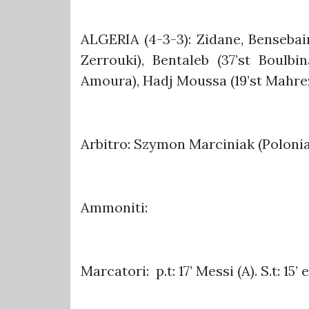
ALGERIA (4-3-3): Zidane, Bensebain
Zerrouki), Bentaleb (37’st Boulbin
Amoura), Hadj Moussa (19’st Mahrez)
Arbitro: Szymon Marciniak (Polonia
Ammoniti:
Marcatori: p.t: 17’ Messi (A). S.t: 15’ 