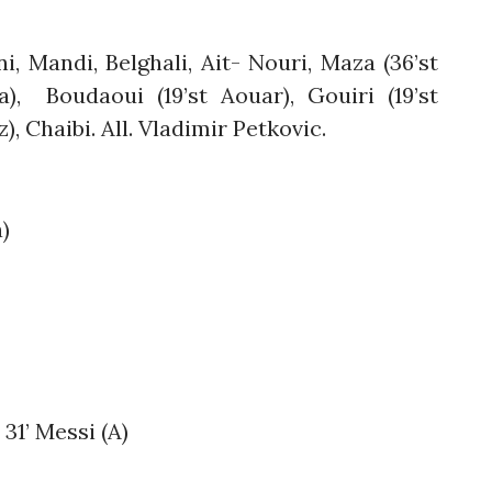
i, Mandi, Belghali, Ait- Nouri, Maza (36’st
a), Boudaoui (19’st Aouar), Gouiri (19’st
, Chaibi. All. Vladimir Petkovic.
)
e 31’ Messi (A)