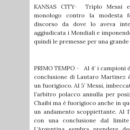
KANSAS CITY- Triplo Messi e A
monologo contro la modesta fo
discorso da dove lo aveva int
aggiudicata i Mondiali e imponendo
quindi le premesse per una grande 
PRIMO TEMPO - Al 4’ i campioni de
conclusione di Lautaro Martinez è
un fuorigioco. Al 5’ Messi, imbecca
l’arbitro polacco annulla per posiz
Chaibi ma è fuorigioco anche in que
un andamento scoppiettante. Al 17
con una conclusione dal limit
L’Argentina sembra prendere de