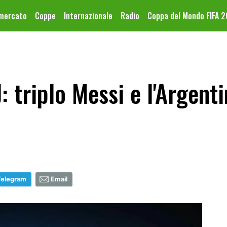
omercato
Coppe
Internazionale
Radio
Coppa del Mondo FIFA 
: triplo Messi e l'Argen
Telegram
Email