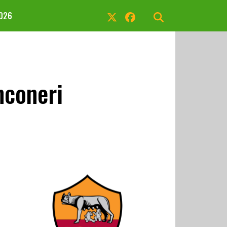
2026
nconeri