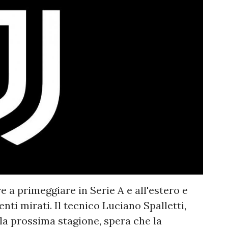
e a primeggiare in Serie A e all'estero e
nti mirati. Il tecnico Luciano Spalletti,
a prossima stagione, spera che la