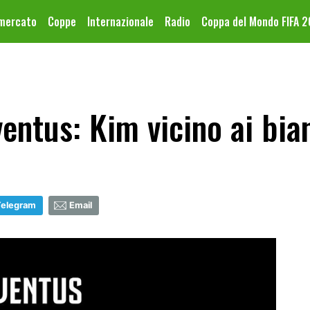
omercato
Coppe
Internazionale
Radio
Coppa del Mondo FIFA 
entus: Kim vicino ai bia
Telegram
Email