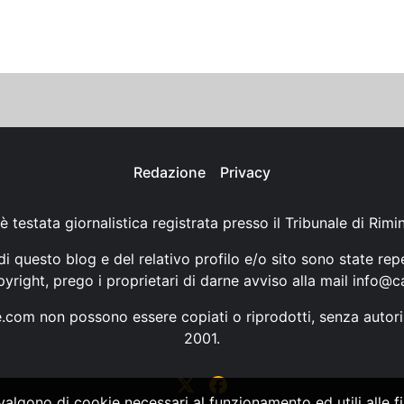
Redazione
Privacy
è testata giornalistica registrata presso il Tribunale di Rimi
i questo blog e del relativo profilo e/o sito sono state rep
opyright, prego i proprietari di darne avviso alla mail
info@ca
ne.com non possono essere copiati o riprodotti, senza autori
2001.
vvalgono di cookie necessari al funzionamento ed utili alle fin