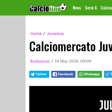
News
Serie A
Calci
Home
Juventus
/
Calciomercato Juv
Redazione
19 May 2026, 09:09
/
Twitter
Facebook
Whatsapp