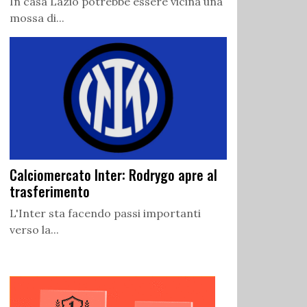
In casa Lazio potrebbe essere vicina una
mossa di...
Calciomercato Inter: Rodrygo apre al
trasferimento
L'Inter sta facendo passi importanti
verso la...