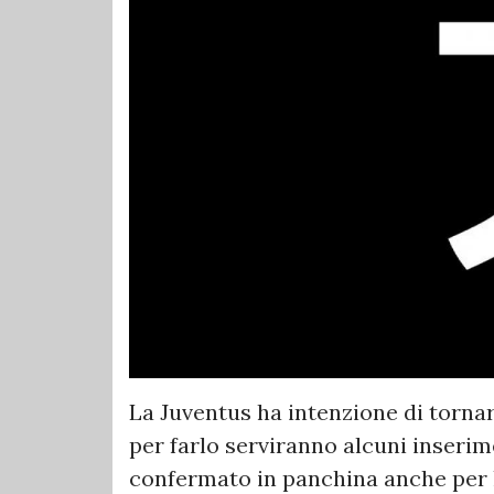
La Juventus ha intenzione di tornar
per farlo serviranno alcuni inserime
confermato in panchina anche per l