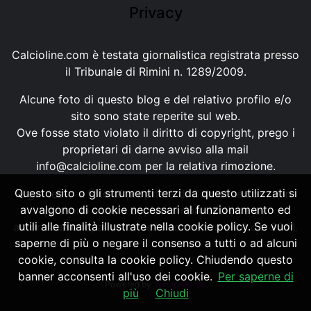
Privacy
Calcioline.com è testata giornalistica registrata presso
il Tribunale di Rimini n. 1289/2009.
Alcune foto di questo blog e del relativo profilo e/o
sito sono state reperite sul web.
Ove fosse stato violato il diritto di copyright, prego i
proprietari di darne avviso alla mail
info@calcioline.com
per la relativa rimozione.
Questo sito o gli strumenti terzi da questo utilizzati si
Ogni testo e foto di proprietà di Calcioline.com non
avvalgono di cookie necessari al funzionamento ed
possono essere copiati o riprodotti, senza
utili alle finalità illustrate nella cookie policy. Se vuoi
autorizzazione, ai sensi della normativa n.29 del 2001.
saperne di più o negare il consenso a tutti o ad alcuni
cookie, consulta la cookie policy. Chiudendo questo
banner acconsenti all'uso dei cookie.
Per saperne di
Powered by
SpheraHouse
più
Chiudi