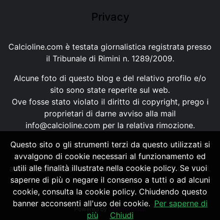
Privacy
Calcioline.com è testata giornalistica registrata presso
il Tribunale di Rimini n. 1289/2009.
Alcune foto di questo blog e del relativo profilo e/o
sito sono state reperite sul web.
Ove fosse stato violato il diritto di copyright, prego i
proprietari di darne avviso alla mail
info@calcioline.com
per la relativa rimozione.
Questo sito o gli strumenti terzi da questo utilizzati si
Ogni testo e foto di proprietà di Calcioline.com non
avvalgono di cookie necessari al funzionamento ed
possono essere copiati o riprodotti, senza
utili alle finalità illustrate nella cookie policy. Se vuoi
autorizzazione, ai sensi della normativa n.29 del 2001.
saperne di più o negare il consenso a tutti o ad alcuni
cookie, consulta la cookie policy. Chiudendo questo
banner acconsenti all'uso dei cookie.
Per saperne di
Powered by
SpheraHouse
più
Chiudi