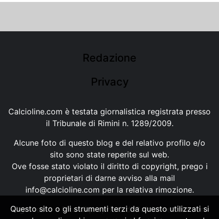
Redazione
Privacy
Calcioline.com è testata giornalistica registrata presso
il Tribunale di Rimini n. 1289/2009.
Alcune foto di questo blog e del relativo profilo e/o
sito sono state reperite sul web.
Ove fosse stato violato il diritto di copyright, prego i
proprietari di darne avviso alla mail
info@calcioline.com
per la relativa rimozione.
Questo sito o gli strumenti terzi da questo utilizzati si
Ogni testo e foto di proprietà di Calcioline.com non