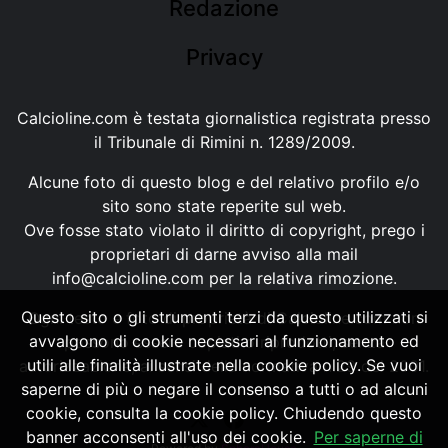
Redazione
Privacy
Calcioline.com è testata giornalistica registrata presso
il Tribunale di Rimini n. 1289/2009.
Alcune foto di questo blog e del relativo profilo e/o
sito sono state reperite sul web.
Ove fosse stato violato il diritto di copyright, prego i
proprietari di darne avviso alla mail
info@calcioline.com
per la relativa rimozione.
Questo sito o gli strumenti terzi da questo utilizzati si
Ogni testo e foto di proprietà di Calcioline.com non
avvalgono di cookie necessari al funzionamento ed
possono essere copiati o riprodotti, senza
utili alle finalità illustrate nella cookie policy. Se vuoi
autorizzazione, ai sensi della normativa n.29 del 2001.
saperne di più o negare il consenso a tutti o ad alcuni
cookie, consulta la cookie policy. Chiudendo questo
banner acconsenti all'uso dei cookie.
Per saperne di