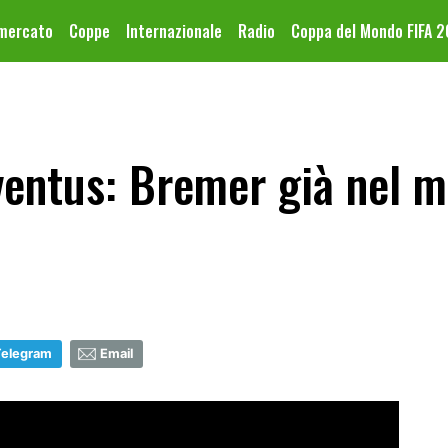
omercato
Coppe
Internazionale
Radio
Coppa del Mondo FIFA 
entus: Bremer già nel mi
Telegram
Email