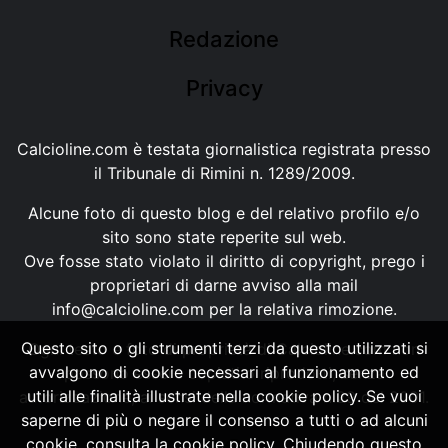
Redazione
Privacy
Calcioline.com è testata giornalistica registrata presso
il Tribunale di Rimini n. 1289/2009.
Alcune foto di questo blog e del relativo profilo e/o
sito sono state reperite sul web.
Ove fosse stato violato il diritto di copyright, prego i
proprietari di darne avviso alla mail
info@calcioline.com
per la relativa rimozione.
Questo sito o gli strumenti terzi da questo utilizzati si
Ogni testo e foto di proprietà di Calcioline.com non
avvalgono di cookie necessari al funzionamento ed
possono essere copiati o riprodotti, senza
utili alle finalità illustrate nella cookie policy. Se vuoi
autorizzazione, ai sensi della normativa n.29 del 2001.
saperne di più o negare il consenso a tutti o ad alcuni
cookie, consulta la cookie policy. Chiudendo questo