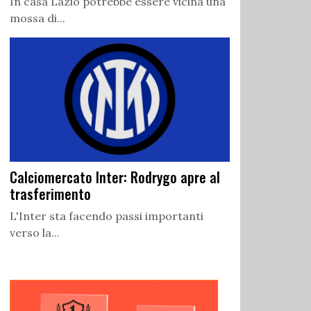
In casa Lazio potrebbe essere vicina una
mossa di...
Calciomercato Inter: Rodrygo apre al
trasferimento
L'Inter sta facendo passi importanti
verso la...