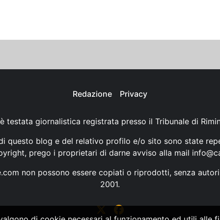
Redazione
Privacy
è testata giornalistica registrata presso il Tribunale di Rimi
i questo blog e del relativo profilo e/o sito sono state rep
opyright, prego i proprietari di darne avviso alla mail
info@ca
ne.com non possono essere copiati o riprodotti, senza autori
2001.
vvalgono di cookie necessari al funzionamento ed utili alle fin