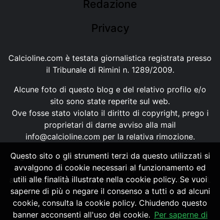
Redazione
Privacy
Calcioline.com è testata giornalistica registrata presso
il Tribunale di Rimini n. 1289/2009.
Alcune foto di questo blog e del relativo profilo e/o
sito sono state reperite sul web.
Ove fosse stato violato il diritto di copyright, prego i
proprietari di darne avviso alla mail
info@calcioline.com
per la relativa rimozione.
Questo sito o gli strumenti terzi da questo utilizzati si
Ogni testo e foto di proprietà di Calcioline.com non
avvalgono di cookie necessari al funzionamento ed
possono essere copiati o riprodotti, senza
utili alle finalità illustrate nella cookie policy. Se vuoi
autorizzazione, ai sensi della normativa n.29 del 2001.
saperne di più o negare il consenso a tutti o ad alcuni
cookie, consulta la cookie policy. Chiudendo questo
banner acconsenti all'uso dei cookie.
Per saperne di