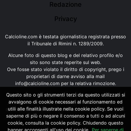
Redazione
Privacy
Calcioline.com è testata giornalistica registrata presso
il Tribunale di Rimini n. 1289/2009.
Alcune foto di questo blog e del relativo profilo e/o
sito sono state reperite sul web.
Ove fosse stato violato il diritto di copyright, prego i
proprietari di darne avviso alla mail
info@calcioline.com
per la relativa rimozione.
Questo sito o gli strumenti terzi da questo utilizzati si
Ogni testo e foto di proprietà di Calcioline.com non
avvalgono di cookie necessari al funzionamento ed
possono essere copiati o riprodotti, senza
utili alle finalità illustrate nella cookie policy. Se vuoi
autorizzazione, ai sensi della normativa n.29 del 2001.
saperne di più o negare il consenso a tutti o ad alcuni
cookie, consulta la cookie policy. Chiudendo questo
banner acconsenti all'uso dei cookie.
Per saperne di