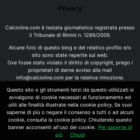
Privacy
Calcioline.com è testata giornalistica registrata presso
il Tribunale di Rimini n. 1289/2009.
Alcune foto di questo blog e del relativo profilo e/o
sito sono state reperite sul web.
Ove fosse stato violato il diritto di copyright, prego i
proprietari di darne avviso alla mail
info@calcioline.com
per la relativa rimozione.
Questo sito o gli strumenti terzi da questo utilizzati si
Ogni testo e foto di proprietà di Calcioline.com non
avvalgono di cookie necessari al funzionamento ed
possono essere copiati o riprodotti, senza
utili alle finalità illustrate nella cookie policy. Se vuoi
autorizzazione, ai sensi della normativa n.29 del 2001.
saperne di più o negare il consenso a tutti o ad alcuni
cookie, consulta la cookie policy. Chiudendo questo
banner acconsenti all'uso dei cookie.
Per saperne di
Powered by
SpheraHouse
più
Chiudi