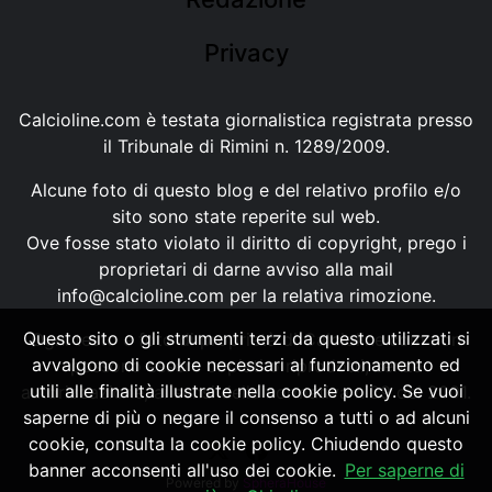
Privacy
Calcioline.com è testata giornalistica registrata presso
il Tribunale di Rimini n. 1289/2009.
Alcune foto di questo blog e del relativo profilo e/o
sito sono state reperite sul web.
Ove fosse stato violato il diritto di copyright, prego i
proprietari di darne avviso alla mail
info@calcioline.com
per la relativa rimozione.
Questo sito o gli strumenti terzi da questo utilizzati si
Ogni testo e foto di proprietà di Calcioline.com non
avvalgono di cookie necessari al funzionamento ed
possono essere copiati o riprodotti, senza
utili alle finalità illustrate nella cookie policy. Se vuoi
autorizzazione, ai sensi della normativa n.29 del 2001.
saperne di più o negare il consenso a tutti o ad alcuni
cookie, consulta la cookie policy. Chiudendo questo
banner acconsenti all'uso dei cookie.
Per saperne di
Powered by
SpheraHouse