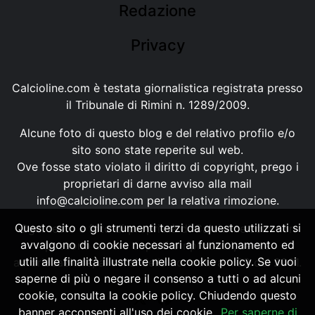
Redazione
Privacy
Calcioline.com è testata giornalistica registrata presso
il Tribunale di Rimini n. 1289/2009.
Alcune foto di questo blog e del relativo profilo e/o
sito sono state reperite sul web.
Ove fosse stato violato il diritto di copyright, prego i
proprietari di darne avviso alla mail
info@calcioline.com
per la relativa rimozione.
Questo sito o gli strumenti terzi da questo utilizzati si
Ogni testo e foto di proprietà di Calcioline.com non
avvalgono di cookie necessari al funzionamento ed
possono essere copiati o riprodotti, senza
utili alle finalità illustrate nella cookie policy. Se vuoi
autorizzazione, ai sensi della normativa n.29 del 2001.
saperne di più o negare il consenso a tutti o ad alcuni
cookie, consulta la cookie policy. Chiudendo questo
banner acconsenti all'uso dei cookie.
Per saperne di