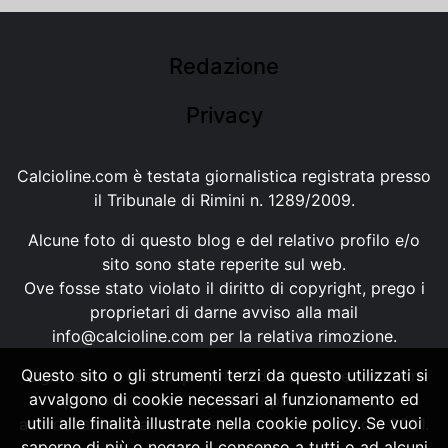
Redazione
Privacy
Calcioline.com è testata giornalistica registrata presso
il Tribunale di Rimini n. 1289/2009.
Alcune foto di questo blog e del relativo profilo e/o
sito sono state reperite sul web.
Ove fosse stato violato il diritto di copyright, prego i
proprietari di darne avviso alla mail
info@calcioline.com
per la relativa rimozione.
Questo sito o gli strumenti terzi da questo utilizzati si
Ogni testo e foto di proprietà di Calcioline.com non
avvalgono di cookie necessari al funzionamento ed
possono essere copiati o riprodotti, senza
utili alle finalità illustrate nella cookie policy. Se vuoi
autorizzazione, ai sensi della normativa n.29 del 2001.
saperne di più o negare il consenso a tutti o ad alcuni