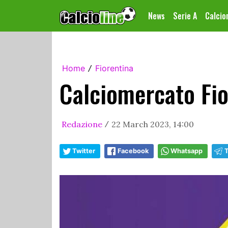
News
Serie A
Calci
Home
Fiorentina
/
Calciomercato Fior
Redazione
22 March 2023, 14:00
/
Twitter
Facebook
Whatsapp