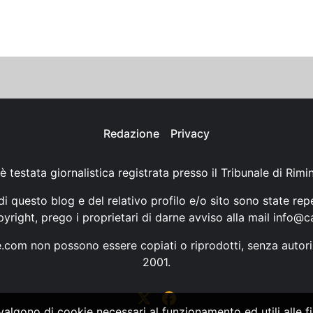
Redazione
Privacy
è testata giornalistica registrata presso il Tribunale di Rimi
i questo blog e del relativo profilo e/o sito sono state rep
opyright, prego i proprietari di darne avviso alla mail
info@ca
ne.com non possono essere copiati o riprodotti, senza autori
2001.
vvalgono di cookie necessari al funzionamento ed utili alle fin