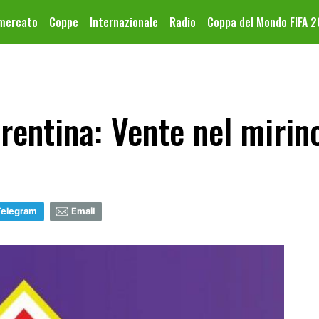
omercato
Coppe
Internazionale
Radio
Coppa del Mondo FIFA 
entina: Vente nel mirino
Telegram
Email