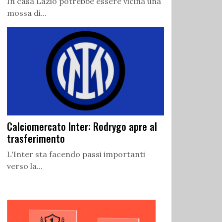
In casa Lazio potrebbe essere vicina una
mossa di...
Calciomercato Inter: Rodrygo apre al
trasferimento
L'Inter sta facendo passi importanti
verso la...