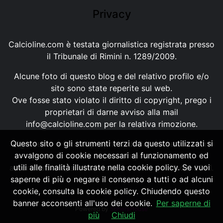
Privacy
Calcioline.com è testata giornalistica registrata presso
il Tribunale di Rimini n. 1289/2009.
Alcune foto di questo blog e del relativo profilo e/o
sito sono state reperite sul web.
Ove fosse stato violato il diritto di copyright, prego i
proprietari di darne avviso alla mail
info@calcioline.com
per la relativa rimozione.
Questo sito o gli strumenti terzi da questo utilizzati si
Ogni testo e foto di proprietà di Calcioline.com non
avvalgono di cookie necessari al funzionamento ed
possono essere copiati o riprodotti, senza
utili alle finalità illustrate nella cookie policy. Se vuoi
autorizzazione, ai sensi della normativa n.29 del 2001.
saperne di più o negare il consenso a tutti o ad alcuni
cookie, consulta la cookie policy. Chiudendo questo
banner acconsenti all'uso dei cookie.
Per saperne di
Powered by
SpheraHouse
più
Chiudi