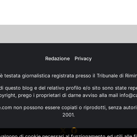
Redazione
Privacy
è testata giornalistica registrata presso il Tribunale di Rimi
i questo blog e del relativo profilo e/o sito sono state rep
opyright, prego i proprietari di darne avviso alla mail
info@ca
ne.com non possono essere copiati o riprodotti, senza autori
2001.
vvalgono di cookie necessari al funzionamento ed utili alle fin