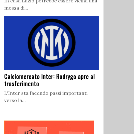
In casa Lazio potrebbe essere vicina una
mossa di...
Calciomercato Inter: Rodrygo apre al
trasferimento
L'Inter sta facendo passi importanti
verso la...