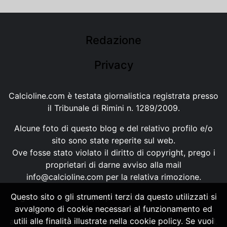
Redazione
Privacy
Calcioline.com è testata giornalistica registrata presso
il Tribunale di Rimini n. 1289/2009.
Alcune foto di questo blog e del relativo profilo e/o
sito sono state reperite sul web.
Ove fosse stato violato il diritto di copyright, prego i
proprietari di darne avviso alla mail
info@calcioline.com
per la relativa rimozione.
Questo sito o gli strumenti terzi da questo utilizzati si
Ogni testo e foto di proprietà di Calcioline.com non
avvalgono di cookie necessari al funzionamento ed
possono essere copiati o riprodotti, senza
utili alle finalità illustrate nella cookie policy. Se vuoi
autorizzazione, ai sensi della normativa n.29 del 2001.