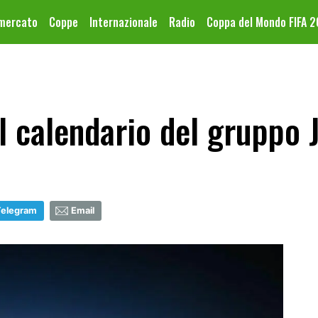
omercato
Coppe
Internazionale
Radio
Coppa del Mondo FIFA 
il calendario del gruppo 
Telegram
Email