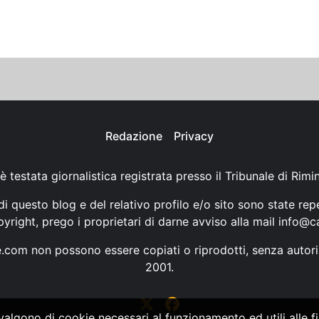
Redazione
Privacy
è testata giornalistica registrata presso il Tribunale di Rimi
i questo blog e del relativo profilo e/o sito sono state rep
opyright, prego i proprietari di darne avviso alla mail
info@ca
ne.com non possono essere copiati o riprodotti, senza autori
2001.
vvalgono di cookie necessari al funzionamento ed utili alle fin