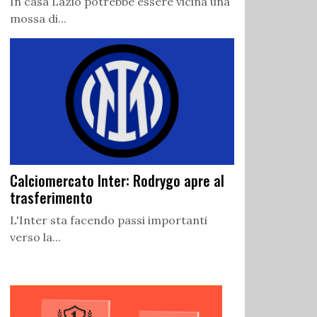
In casa Lazio potrebbe essere vicina una
mossa di...
Calciomercato Inter: Rodrygo apre al
trasferimento
L'Inter sta facendo passi importanti
verso la...