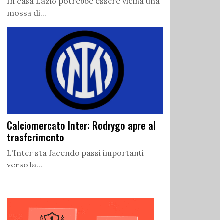
In casa Lazio potrebbe essere vicina una
mossa di...
Calciomercato Inter: Rodrygo apre al
trasferimento
L'Inter sta facendo passi importanti
verso la...