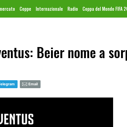
omercato
Coppe
Internazionale
Radio
Coppa del Mondo FIFA 
entus: Beier nome a sor
Telegram
Email