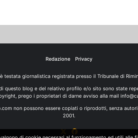
Redazione
Privacy
è testata giornalistica registrata presso il Tribunale di Rimi
i questo blog e del relativo profilo e/o sito sono state rep
opyright, prego i proprietari di darne avviso alla mail
info@ca
ne.com non possono essere copiati o riprodotti, senza autori
2001.
vvalgono di cookie necessari al funzionamento ed utili alle fin