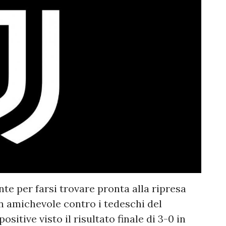
e per farsi trovare pronta alla ripresa
in amichevole contro i tedeschi del
itive visto il risultato finale di 3-0 in