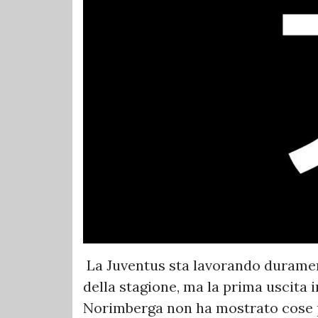
La Juventus sta lavorando durament
della stagione, ma la prima uscita 
Norimberga non ha mostrato cose pos