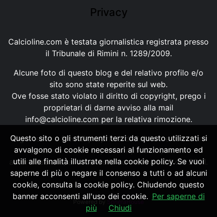
Privacy
Calcioline.com è testata giornalistica registrata presso
il Tribunale di Rimini n. 1289/2009.
Alcune foto di questo blog e del relativo profilo e/o
sito sono state reperite sul web.
Ove fosse stato violato il diritto di copyright, prego i
proprietari di darne avviso alla mail
info@calcioline.com
per la relativa rimozione.
Questo sito o gli strumenti terzi da questo utilizzati si
Ogni testo e foto di proprietà di Calcioline.com non
avvalgono di cookie necessari al funzionamento ed
possono essere copiati o riprodotti, senza
utili alle finalità illustrate nella cookie policy. Se vuoi
autorizzazione, ai sensi della normativa n.29 del 2001.
saperne di più o negare il consenso a tutti o ad alcuni
cookie, consulta la cookie policy. Chiudendo questo
banner acconsenti all'uso dei cookie.
Per saperne di
Powered by
SpheraHouse
più
Chiudi