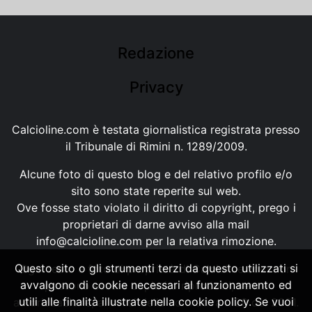
Redazione
Privacy
Calcioline.com è testata giornalistica registrata presso
il Tribunale di Rimini n. 1289/2009.
Alcune foto di questo blog e del relativo profilo e/o
sito sono state reperite sul web.
Ove fosse stato violato il diritto di copyright, prego i
proprietari di darne avviso alla mail
info@calcioline.com
per la relativa rimozione.
Questo sito o gli strumenti terzi da questo utilizzati si
Ogni testo e foto di proprietà di Calcioline.com non
avvalgono di cookie necessari al funzionamento ed
possono essere copiati o riprodotti, senza
utili alle finalità illustrate nella cookie policy. Se vuoi
autorizzazione, ai sensi della normativa n.29 del 2001.