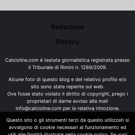
Redazione
Privacy
Calcioline.com è testata giornalistica registrata presso
il Tribunale di Rimini n. 1289/2009.
Alcune foto di questo blog e del relativo profilo e/o
sito sono state reperite sul web.
Ove fosse stato violato il diritto di copyright, prego i
proprietari di darne avviso alla mail
info@calcioline.com
per la relativa rimozione.
Questo sito o gli strumenti terzi da questo utilizzati si
Ogni testo e foto di proprietà di Calcioline.com non
avvalgono di cookie necessari al funzionamento ed
possono essere copiati o riprodotti, senza
utili alle finalità illustrate nella cookie policy. Se vuoi
autorizzazione, ai sensi della normativa n.29 del 2001.