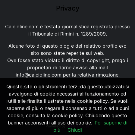
Privacy
Calcioline.com è testata giornalistica registrata presso
il Tribunale di Rimini n. 1289/2009.
Alcune foto di questo blog e del relativo profilo e/o
sito sono state reperite sul web.
Ove fosse stato violato il diritto di copyright, prego i
proprietari di darne avviso alla mail
info@calcioline.com
per la relativa rimozione.
Questo sito o gli strumenti terzi da questo utilizzati si
Ogni testo e foto di proprietà di Calcioline.com non
avvalgono di cookie necessari al funzionamento ed
possono essere copiati o riprodotti, senza
utili alle finalità illustrate nella cookie policy. Se vuoi
autorizzazione, ai sensi della normativa n.29 del 2001.
saperne di più o negare il consenso a tutti o ad alcuni
cookie, consulta la cookie policy. Chiudendo questo
banner acconsenti all'uso dei cookie.
Per saperne di
Powered by
SpheraHouse
più
Chiudi