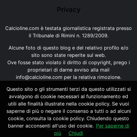
Privacy
Calcioline.com è testata giornalistica registrata presso
il Tribunale di Rimini n. 1289/2009.
Alcune foto di questo blog e del relativo profilo e/o
sito sono state reperite sul web.
Ove fosse stato violato il diritto di copyright, prego i
proprietari di darne avviso alla mail
info@calcioline.com
per la relativa rimozione.
Questo sito o gli strumenti terzi da questo utilizzati si
Ogni testo e foto di proprietà di Calcioline.com non
avvalgono di cookie necessari al funzionamento ed
possono essere copiati o riprodotti, senza
utili alle finalità illustrate nella cookie policy. Se vuoi
autorizzazione, ai sensi della normativa n.29 del 2001.
saperne di più o negare il consenso a tutti o ad alcuni
cookie, consulta la cookie policy. Chiudendo questo
banner acconsenti all'uso dei cookie.
Per saperne di
Powered by
SpheraHouse
più
Chiudi