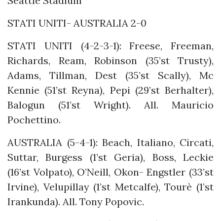
Seattle Stadium
STATI UNITI- AUSTRALIA 2-0
STATI UNITI (4-2-3-1): Freese, Freeman,
Richards, Ream, Robinson (35’st Trusty),
Adams, Tillman, Dest (35’st Scally), Mc
Kennie (51’st Reyna), Pepi (29’st Berhalter),
Balogun (51’st Wright). All. Mauricio
Pochettino.
AUSTRALIA (5-4-1): Beach, Italiano, Circati,
Suttar, Burgess (1’st Geria), Boss, Leckie
(16’st Volpato), O’Neill, Okon- Engstler (33’st
Irvine), Velupillay (1’st Metcalfe), Tourè (1’st
Irankunda). All. Tony Popovic.