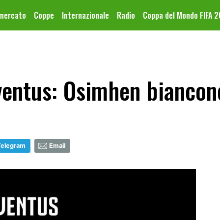
omercato
Coppe
Internazionale
Radio
Coppa del Mondo FIFA 
entus: Osimhen biancone
Telegram
Email