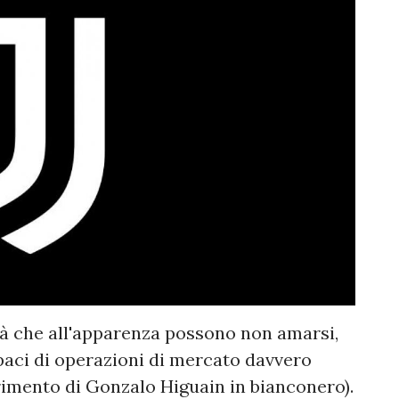
tà che all'apparenza possono non amarsi,
aci di operazioni di mercato davvero
rimento di Gonzalo Higuain in bianconero).