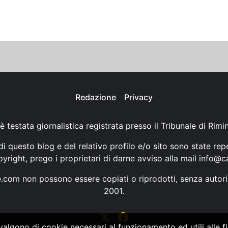
Redazione
Privacy
è testata giornalistica registrata presso il Tribunale di Rimi
i questo blog e del relativo profilo e/o sito sono state rep
opyright, prego i proprietari di darne avviso alla mail
info@ca
ne.com non possono essere copiati o riprodotti, senza autori
2001.
vvalgono di cookie necessari al funzionamento ed utili alle fin