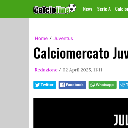
News
Serie A
Calci
Home
Juventus
/
Calciomercato Juv
Redazione
02 April 2025, 11:11
/
Twitter
Facebook
Whatsapp