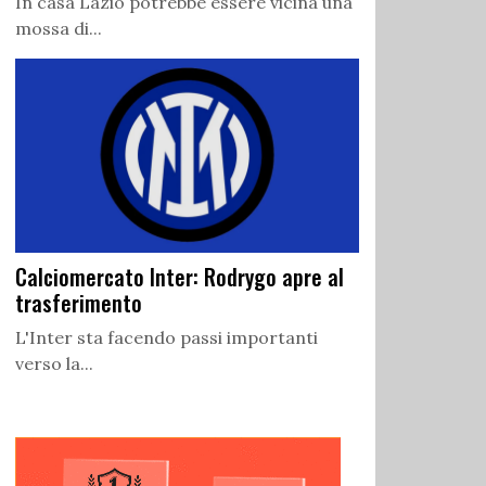
In casa Lazio potrebbe essere vicina una
mossa di...
Calciomercato Inter: Rodrygo apre al
trasferimento
L'Inter sta facendo passi importanti
verso la...