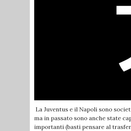
La Juventus e il Napoli sono socie
ma in passato sono anche state cap
importanti (basti pensare al trasfe