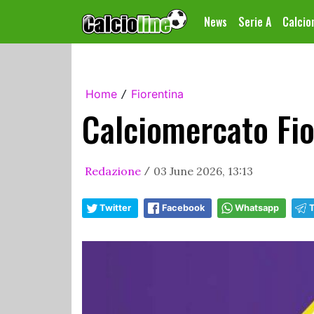
News
Serie A
Calci
Home
Fiorentina
/
Calciomercato Fio
Redazione
03 June 2026, 13:13
/
Twitter
Facebook
Whatsapp