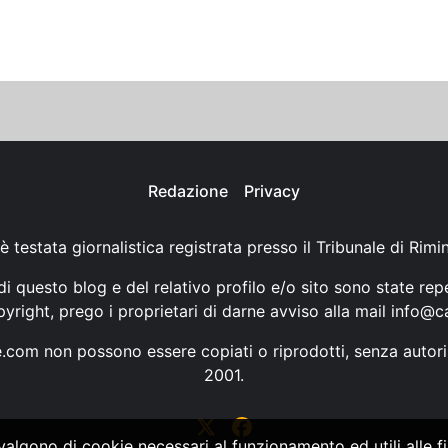
Redazione
Privacy
è testata giornalistica registrata presso il Tribunale di Rimi
i questo blog e del relativo profilo e/o sito sono state rep
opyright, prego i proprietari di darne avviso alla mail
info@ca
ne.com non possono essere copiati o riprodotti, senza autori
2001.
vvalgono di cookie necessari al funzionamento ed utili alle fin