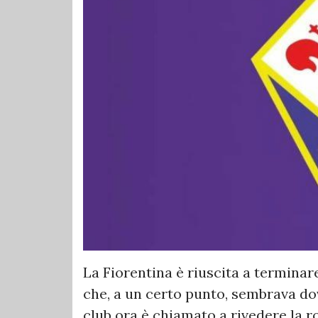
La Fiorentina è riuscita a termina
che, a un certo punto, sembrava dove
club ora è chiamato a rivedere la ro