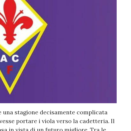
re una stagione decisamente complicata
sse portare i viola verso la cadetteria. Il
sa in vista di un futuro migliore. Tra le