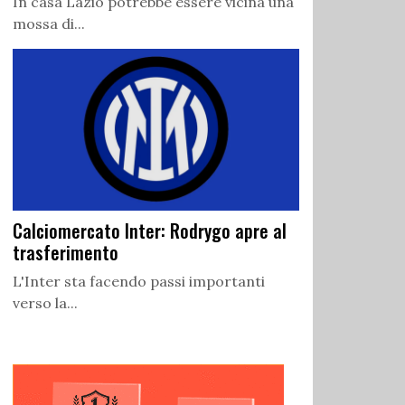
In casa Lazio potrebbe essere vicina una
mossa di...
Calciomercato Inter: Rodrygo apre al
trasferimento
L'Inter sta facendo passi importanti
verso la...