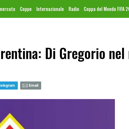
omercato
Coppe
Internazionale
Radio
Coppa del Mondo FIFA 
rentina: Di Gregorio nel
Telegram
Email