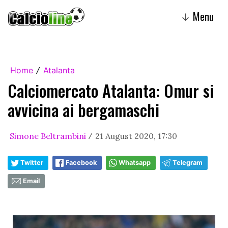
Menu
↓
Home
Atalanta
/
Calciomercato Atalanta: Omur si
avvicina ai bergamaschi
Simone Beltrambini
21 August 2020, 17:30
/
Twitter
Facebook
Whatsapp
Telegram
Email