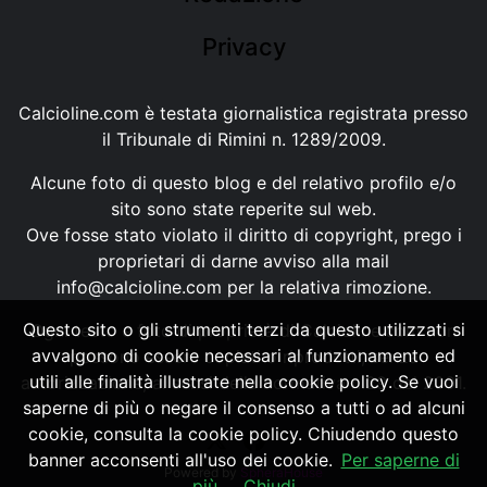
Privacy
Calcioline.com è testata giornalistica registrata presso
il Tribunale di Rimini n. 1289/2009.
Alcune foto di questo blog e del relativo profilo e/o
sito sono state reperite sul web.
Ove fosse stato violato il diritto di copyright, prego i
proprietari di darne avviso alla mail
info@calcioline.com
per la relativa rimozione.
Questo sito o gli strumenti terzi da questo utilizzati si
Ogni testo e foto di proprietà di Calcioline.com non
avvalgono di cookie necessari al funzionamento ed
possono essere copiati o riprodotti, senza
utili alle finalità illustrate nella cookie policy. Se vuoi
autorizzazione, ai sensi della normativa n.29 del 2001.
saperne di più o negare il consenso a tutti o ad alcuni
cookie, consulta la cookie policy. Chiudendo questo
banner acconsenti all'uso dei cookie.
Per saperne di
Powered by
SpheraHouse
più
Chiudi